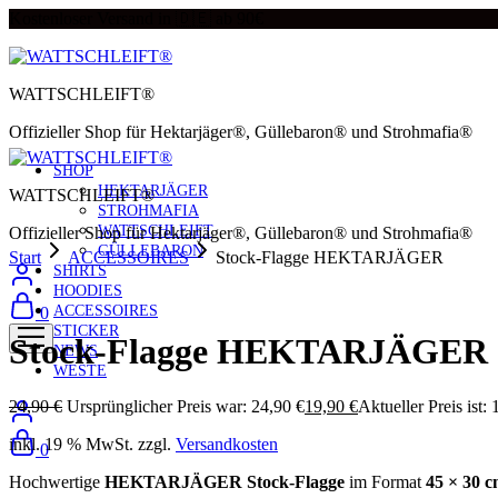
Kostenloser Versand in 🇩🇪 ab 90€
WATTSCHLEIFT®
Offizieller Shop für Hektarjäger®, Güllebaron® und Strohmafia®
SHOP
HEKTARJÄGER
WATTSCHLEIFT®
STROHMAFIA
WATTSCHLEIFT
Offizieller Shop für Hektarjäger®, Güllebaron® und Strohmafia®
GÜLLEBARON
Start
ACCESSOIRES
Stock-Flagge HEKTARJÄGER
SHIRTS
Sale
HOODIES
ACCESSOIRES
0
STICKER
Stock-Flagge HEKTARJÄGER
NEWS
WESTE
24,90
€
Ursprünglicher Preis war: 24,90 €
19,90
€
Aktueller Preis ist: 
inkl. 19 % MwSt.
zzgl.
Versandkosten
0
Hochwertige
HEKTARJÄGER Stock-Flagge
im Format
45 × 30 