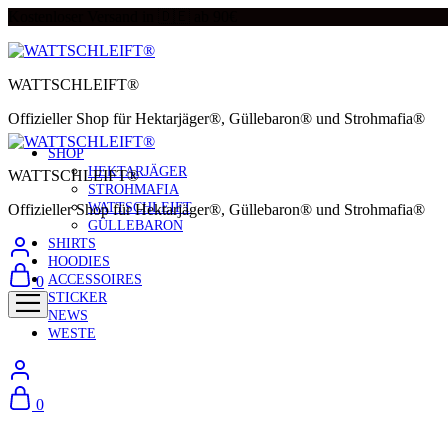
Kostenloser Versand in 🇩🇪 ab 90€
WATTSCHLEIFT®
Offizieller Shop für Hektarjäger®, Güllebaron® und Strohmafia®
SHOP
HEKTARJÄGER
WATTSCHLEIFT®
STROHMAFIA
WATTSCHLEIFT
Offizieller Shop für Hektarjäger®, Güllebaron® und Strohmafia®
GÜLLEBARON
SHIRTS
HOODIES
ACCESSOIRES
0
STICKER
NEWS
WESTE
0