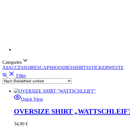
Categories
All
ACCESSOIRES
CAPS
HOODIES
SHIRTS
STICKER
WESTE
Filter
Quick View
OVERSIZE SHIRT „WATTSCHLEIF
34,90
€